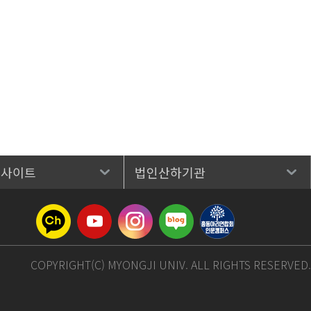
 사이트
법인산하기관
COPYRIGHT(C) MYONGJI UNIV. ALL RIGHTS RESERVED.