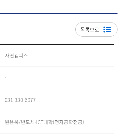
목록으로
자연캠퍼스
-
031-330-6977
원용욱/반도체·ICT대학(전자공학전공)