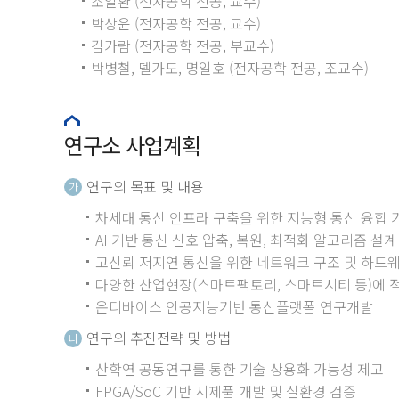
조일환 (전자공학 전공, 교수)
박상윤 (전자공학 전공, 교수)
김가람 (전자공학 전공, 부교수)
박병철, 델가도, 명일호 (전자공학 전공, 조교수)
연구소 사업계획
연구의 목표 및 내용
가
차세대 통신 인프라 구축을 위한 지능형 통신 융합 
AI 기반 통신 신호 압축, 복원, 최적화 알고리즘 설계
고신뢰 저지연 통신을 위한 네트워크 구조 및 하드
다양한 산업현장(스마트팩토리, 스마트시티 등)에 적
온디바이스 인공지능기반 통신플랫폼 연구개발
연구의 추진전략 및 방법
나
산학연 공동연구를 통한 기술 상용화 가능성 제고
FPGA/SoC 기반 시제품 개발 및 실환경 검증