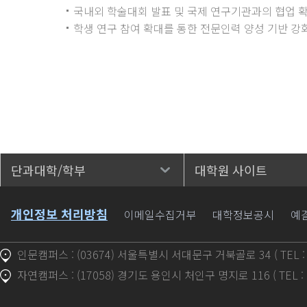
국내외 학술대회 발표 및 국제 연구기관과의 협업 
학생 연구 참여 확대를 통한 전문인력 양성 기반 강
단과대학/학부
대학원 사이트
바로가기
개인정보 처리방침
이메일수집거부
대학정보공시
예
인문캠퍼스 : (03674) 서울특별시 서대문구 거북골로 34 ( TEL : 1
자연캠퍼스 : (17058) 경기도 용인시 처인구 명지로 116 ( TEL : 1