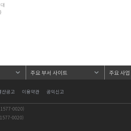
확대
화
주요 부서 사이트
주요 사업
결산공고
이용약관
공익신고
577-0020)
577-0020)