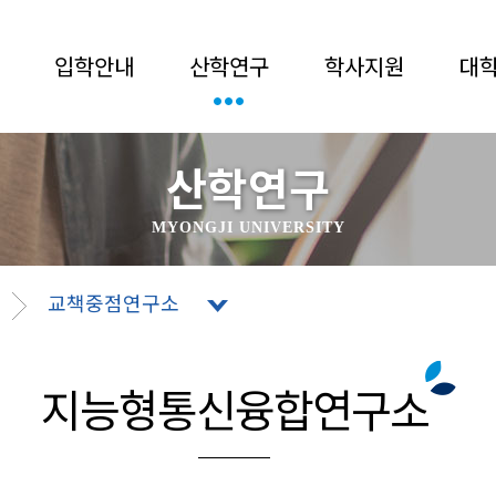
입학안내
산학연구
학사지원
대
산학연구
MYONGJI UNIVERSITY
교책중점연구소
지능형통신융합연구소