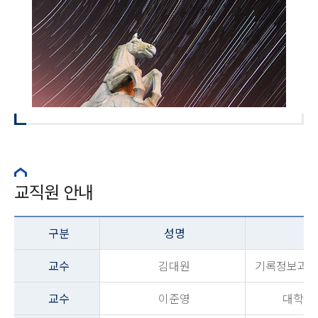
교직원 안내
구분
성명
교수
김대원
기록정보과학
교수
이준영
대학원