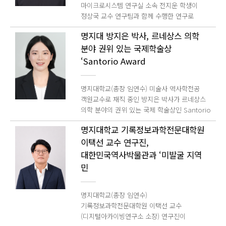
AI-Native 위성 네트워크 핵심 기술을 확보하고,
마이크로시스템 연구실 소속 전지운 학생이
이번 사업에서 모듈형 휴머노이드를 위한
하이드로겔 기반 마찰대전 나노발전기는 60℃
상상력과 예술적 도전을 만날 수 있는 뜻깊은
글로벌 경쟁력을 갖춘 전문 인재를 양성하는 데
정상국 교수 연구팀과 함께 수행한 연구로
실시간 임베디드 소프트웨어 아키텍처 및 제어
와 20℃의 환경에 노출된 이후에도 각각 초기
자리 라며 배우로서의 현장 경험과 연구를 통해
최선을 다하겠다 고 소감을 밝혔다.
SCIE급 국제학술지 게재와 학회 최우수상
재구성 기술 개발 을 주도적으로 수행할
출력의 91.4%와 80%를 유지했다. 특히 손상이
쌓아온 전문성을 바탕으로 영화제의 가치와
명지대 방지은 박사, 르네상스 의학
수상이라는 겹경사를 맞았다. 전지운 학생은
예정이다. 특히 이번 과제에는 명지대
발생하더라도 10초 이내에 자가 복구되어 초기
감동을 관객들과 함께 나누겠다 고 전했다. 이어
분야 권위 있는 국제학술상
표면탄성파(SAW) 기반 광학센서 자가세정 기술
전자공학과 대학원생(김건우, 김지은, 임지민,
전압의 85%를 회복하는 성능을 확인했다. 또한,
앞으로도 작품 활동과 연구, 교육을 균형 있게
연구 결과를 SCIE급 국제학술지인 Symmetry
‘Santorio Award
조연후)과 학부연구생(윤재현, 백채은, 최서연,
연구팀은 마찰전기 나노발전기를 손가락에
이어가며 영화예술과 문화 발전에 기여할 수
에 게재하는 한편, 해당 연구를 바탕으로
정인우, 남장식) 등 미래 인재들이 참여
부착하여 다양한 인체 동작을 감지하는
있도록 노력하겠다 고 소회를 밝혔다.
마이크로나노시스템학회 2026년 춘계학술대회
연구원으로 대거 합류해 연구를 함께 이끈다.
자가발전 센서로 활용했다. 하이브리드 CNN-
명지대학교(총장 임연수) 미술사 역사학전공
학부생 포스터 경진대회에서 최우수상을
연구팀이 담당하는 세부 공동연구과제명은
LSTM 딥러닝 모델을 통합하여 모스 부호
객원교수로 재직 중인 방지은 박사가 르네상스
수상했다. 이번 연구는 자율주행차, 지능형
「모듈형 휴머노이드를 위한 신체 토폴로지
인식에서 95.64%의 높은 분류 정확도를
의학 분야의 권위 있는 국제 학술상인 Santorio
보안카메라, 드론 등 물리적 AI 시스템에
인식 및 실시간 제어 재구성 아키텍처 개발」
달성함으로써 신뢰할 수 있는 지능형 감지
Award 에서 Honorable Mention 수상자로
활용되는 광학 카메라와 LiDAR 센서가 빗물,
이다. 연구팀은 모듈형 휴머노이드의 신체 구조
기능을 보여주었다. 연구 책임자인 박용태
명지대학교 기록정보과학전문대학원
선정됐다. 이 상은 이탈리아 피사의 르네상스
안개, 먼지 등으로 오염돼 인식 성능이 떨어지는
변화에 유연하게 대응할 수 있도록 △신체
교수는 이번 연구는 하이드로겔 기반 마찰대전
이택선 교수 연구진,
의학 및 몸 연구센터(CSMBR) 가 2년마다 전
문제를 해결하기 위해 진행됐다. 연구팀은 기존
토폴로지(Topology) 인식 기술 △실시간
소재에서 이온 전도성, 기계적 유연성, 광학적
세계 신진 연구자의 우수 박사학위논문을
대한민국역사박물관과 ‘미발굴 지역
수동 세정 기술(소수성 코팅 등)의 내구성
임베디드 소프트웨어 구조 △실시간 비실시간
투명성을 동시에 확보할 수 있는 효과적인 설계
심사해 수여한다. 매회 단 5명만 선정하며, 역대
한계를 보완하기 위해 표면탄성파(Surface
(RT/NRT) 통합 실행 프레임워크 △제어 재구성
민
전략을 제시했다 며 딥러닝 기술과의 결합을
수상자가 케임브리지대, 스탠퍼드대, 예일대 등
Acoustic Wave, SAW) 를 활용한 능동형
아키텍처 등을 집중적으로 개발할 계획이다.
통해 차세대 웨어러블 전자기기와 첨단 인간-
서구권 명문대 출신이었던 점을 감안하면, 국내
자가세정 기술을 개발했다. 이 기술은 압전기판
이번 연구의 핵심은 로봇 하드웨어의 구성
기계 인터페이스 분야에 폭넓게 활용될 것으로
대학에서 학위를 마친 연구자의 이번 수상은
명지대학교(총장 임연수)
위에 비대칭 전극을 형성해 한 방향으로
변화에 맞춰 장치 인식과 제어 구조, 실행
기대한다"고 밝혔다. 이번 연구의 제1저자인 Le
매우 이례적이며 고무적인 성과로 평가받는다.
기록정보과학전문대학원 이택선 교수
움직이는 표면탄성파를 발생시키고, 이
환경을 실시간으로 자동 재구성하는 소프트웨어
박사는 2025년 명지대학교 기계공학과에서
방 박사는 올해 2월 「16세기 서유럽 해부학의
(디지털아카이빙연구소 소장) 연구진이
진동으로 물방울 내부 유동을 일으켜 오염물을
기반 기술을 구현하는 데 있다. 이를 통해
박사학위를 취득했으며, 현재 뉴질랜드