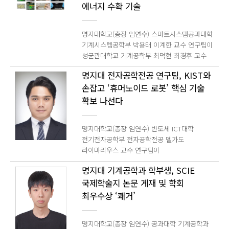
국내 유일의 실험영화 국제영화제로,
에너지 수확 기술
선정해 발표하고 있다. Rising Stars 는 전
제도 개선을 위한 정책 연구를 지속해 왔다.
실험영화와 뉴미디어, 동시대 영상 예술을
세계를 대상으로 매년 25명만 선발하는 만큼
최근에는 국가교육위원회, 교육부, 국회 등을
중심으로 새로운 영화적 시도와 예술적 실험을
권위와 희소성이 높은 프로그램이다.
대상으로 정책 자문을 수행하는 한편
명지대학교(총장 임연수) 스마트시스템공과대학
소개해 왔다. 올해 제23회 영화제에서는 국내외
지난해까지 한국인 연구자나 전문가가 선정된
고교학점제, 기독교학교 교육과정, 대안학교 및
기계시스템공학부 박용태 이계한 교수 연구팀이
다양한 작품과 영화인이 참여해 실험영화와
사례는 없었으며, 김태연 교수가 이번에 국내
대안교육기관 제도 개선, 교육 다양성과 자율성
성균관대학교 기계공학부 최덕현 최경후 교수
영상 예술의 현재와 미래를 조망할 예정이다.
최초로 이름을 올리게 됐다. 이로써 김 교수는
보장 등 다양한 영역에서 연구 성과를 축적해
연구팀과 공동으로 마찰대전 나노발전기 기술을
이언정 교수는 KBS 공채 연기자 출신 배우로,
SpaceX, Amazon, NASA 등 글로벌 우주
왔다. 함승수 교수는 학령인구 감소와 교육격차,
명지대 전자공학전공 연구팀, KIST와
활용한 자가 치유형 하이드로겔 기반 형상
꾸준한 작품 활동과 연구를 병행하며 영상학
산업을 선도하는 기관 기업의 젊은 리더들과
미래인재 양성, 대학입시 개편, 사립학교와
손잡고 ‘휴머노이드 로봇’ 핵심 기술
적응형 에너지 수확 및 촉각 감지 센서 기술을
박사학위를 취득했다. 현재는 명지대학교
어깨를 나란히 하며 한국 위성통신 연구의
대안교육 발전 등 우리 사회가 직면한 교육
개발했다. 이번 연구는 글리세롤-물 이원
확보 나선다
공연예술학부 연극∙영화전공 교수로 재직하며
위상을 높였다. 김 교수는 대기업 재직 당시
현안을 균형 있게 논의하겠다 며 교육의 다양성,
용매계를 적용한 폴리아크릴아미드-
연기 활동과 연구, 후학 양성에 힘쓰고 있다.
차세대 저궤도 위성통신 기술 연구와 국제
자율성, 공공성이 조화를 이루는 지속가능한
폴리에틸렌이민(PAAm-PEI) 유기 하이드로겔을
이번 영화제에서는 개 폐막식 사회를 맡아
표준화 활동에 기여한 성과를 인정받았으며,
국가교육 발전 방안을 마련하는 데 책임감을
명지대학교(총장 임연수) 반도체 ICT대학
개발하고, 다양한 알칼리 금속염 및 알칼리
국내외 영화인과 관객이 함께하는 축제의
현재 명지대에서는 차세대 위성 네트워크에 AI
가지고 최선을 다하겠다 고 소감을 밝혔다. 이번
전기전자공학부 전자공학전공 델가도
토금속염이 마찰전기 성능에 미치는 영향을
시작과 마무리를 이끌어갈 예정이다. 이 교수는
응용 시스템을 적용하는 선도적 연구를 수행
위촉으로 함승수 교수가 교육 현장과 학계에서
라이마리우스 교수 연구팀이
체계적으로 분석한 결과다. 연구 결과, 염화리튬
영화 연기 및 영상콘텐츠 분야의 연구와 교육
중이다. 특히 위성 네트워크 슬라이싱(Network
축적해 온 전문성이 국가 중장기 교육정책
한국과학기술연구원(KIST)이 주관하는
(LiCl)을 첨가한 유기 하이드로겔은 약 400V의
개발에도 각별한 공을 들여왔다. 연기 및 영상
Slicing)의 계획 단계를 세계 최초로 정의하고
명지대 기계공학과 학부생, SCIE
수립에 직접 반영될 것으로 기대된다. 나아가
국가임무형 대형 전략연구사업(ISD)에
출력 전압과 최대 3000%의 높은 변형률을
콘텐츠 분야 전문서 3권을 출간했으며, 최근에는
분석하는 등 차세대 위성 네트워크 분야에서
명지대학교의 교육 연구 역량을 국가 의사결정
국제학술지 논문 게재 및 학회
공동연구기관으로 선정되어 본격적인 연구에
구현했으며, 87%의 높은 투명도와 함께 우수한
박사학위 논문을 바탕으로 개발한 「스크린
독보적인 학술 성과를 내고 있다. 김태연 교수는
체계와 연계해 대학의 정책적 위상을 높이고
착수한다. 국가임무형 대형 전략연구사업(ISD)
최우수상 ‘쾌거’
증발 동결 방지 특성을 나타냈다. 이는 리튬(Li)
액팅 게임 교수법 매뉴얼」의 저작권을
글로벌 최고 권위의 매체로부터 대한민국 위성
대외 협력을 확대하는 계기가 될 전망이다.
은 국가 전략기술과 미래 로봇 분야의 핵심
이온이 물과 강한 수소 결합 및 이온 상호작용을
등록하는 등 현장성과 학문성을 접목한 교육
네트워크 연구 성과를 인정받게 되어 매우
원천기술 확보를 목표로 추진되는 대형 국책
형성해 얼음 결정 생성을 효과적으로 억제하고
콘텐츠 개발을 지속해 오고 있다. 이언정 교수는
뜻깊다 며 앞으로도 뉴스페이스 시대를 선도할
명지대학교(총장 임연수) 공과대학 기계공학과
연구사업이다. 명지대 전자공학전공 연구팀은
수분 손실을 최소화하기 때문이다. 개발된
서울국제실험영화페스티벌은 새로운 영화적