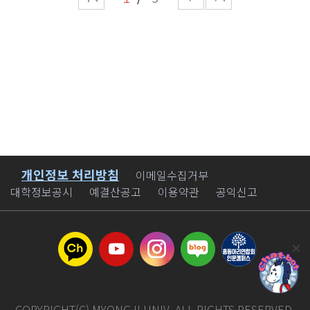
Competitions)가 쿠사노 밀라니노 시와 공동
성과를 거뒀다. 대상을 수상한 영림원과 사는
정기학술대회에서는 기조강연자로 나설
시작된다. 이어 제1부 발표 세션에서는
다양한 물리적 AI 센서의 신뢰성을 높이는 핵심
주최한 국제 건축 아이디어 공모전이다. 밀라노
남자 팀(권민성 김이현 김재혁 손지민)은 ERP
예정이다. 향후 국내외 학문을 잇는 가교로서
한국정치외교사학회장 안도경 교수(서울대)의
기술로 활용될 것으로 기대한다 고 전했다.
공과대학교 교수진을 비롯해 MVRDV, STUDIO
전표 데이터 기반 Proactive 경량 SRM 을
더욱 활발한 학문적 활동이 기대되고 있다.
사회로 지역별 민주화운동 사료 발굴 성과가
3MARK 등 세계적인 건축가들이 심사위원으로
주제로 발표를 진행했다. 이 팀은 중소 중견
방지은 박사는 대학의 연구 지원 환경과
다뤄진다. 발표는 이택선 명지대 교수의
참여했다. 참가자들은 1913년 건립된 밀라니노
제조기업의 구매 업무에서 발생하는 비효율
도서관의 적극적인 협조 덕분에 국내에서
민주화기록유산 조사 연구의 의미 를 시작으로
워터 타워의 역사적 외관을 보존하면서도, 모든
문제를 해결하기 위해 영림원소프트랩의
접하기 어려운 귀한 자료를 확보할 수 있었고,
▲오유석 경북대 교수의 대구 경북 지역 저항
세대가 일상적으로 찾을 수 있는 현대적 문화
클라우드 ERP 'SystemEver' 위에 소스 수정
지도교수님을 비롯한 사학과 교수님들의
기록 ▲김민석 충남대 교수의 1980~90년대
커뮤니티 공간으로 재구상하는 아이디어를
없이 적용 가능한 경량 SRM(Supplier
아낌없는 지지가 큰 힘이 되었다 며 명지대에
대전지역 과학기술운동 사료 ▲민희 부산대
제안했다. 이현우 이서규 학생은 RE:PAIR-RING
Relationship Management) 시스템을
감사를 전했다. 이어 앞으로도 서양 중세
교수의 부산 울산 경남 지역 민주화운동 사료
Reviving the Water Tower as a Repair
제안했다. ERP 전표 데이터만을 활용해 AI 기반
르네상스 의학사 연구를 지속해 국제 학계와의
재탐색 순으로 진행된다. 제2부 토론 세션에서는
Commons 를 출품해 수상의 영예를 안았다.
품목 데이터 정제, 공급사 평가, 총소유비용
교류를 확대하고 국내 연구 발전에
올해 말 예정된 최종 연구 보고를 앞두고
해당 작품은 워터 타워가 지녔던 저장과 분배 의
(TCO) 산출, 견적 요청 및 발주 초안 자동화
기여하겠으며, 이번 수상이 관련 분야에 대한
현재까지의 연구 성과를 점검하고 향후 추진
개인정보 처리방침
바로가기
이메일수집거부
기능을 현대적 시민 인프라 개념으로 재해석한
기능을 구현했으며, 최종 의사결정은 담당자가
학계와 대중의 관심을 높이는 계기가 되기를
방향을 논의한다. 고중용(KAIST), 이선우
대학정보공시
예결산공고
이용약관
공익신고
것이다. 과거 물을 저장하던 공간의 의미를
수행하는 Human-in-the-Loop 구조를 적용해
바란다 고 소감을 밝혔다.
(전북대), 김정민(연세대) 등 학계 전문가들이
도구와 기술, 지역 공동체의 관계를 공유하는
높은 평가를 받았다. 최우수상을 수상한
지정토론자로 참여해 지역 민주화운동 기록의
공간 으로 확장하고, 수리(Repair) 를 매개로
시시각각 팀(김민서 오정서 은호준 장성하)은
가치와 향후 과제를 제언하고 종합 질의응답을
지역사회 활성화를 유도하는 방안을 제시했다.
Agentic AI 기반 사급자재 실시간 모니터링 및
이어갈 예정이다. 이번 조사를 이끈 이택선
특히 이들은 보존 대상인 워터 타워의 외관을
외주가공 자율관리 시스템 을 제안했다.
교수는 이번 학술대회는 그동안 역사적 의의를
유지하면서도, 단절된 공간과 동선을 연결하는
시시각각팀은 제조업 외주 생산 과정에서
충분히 조명받지 못했던 지역의 민주화운동
가역적 구조물인 애드온 레이어(Add-on
발생하는 이른바 ERP 외부 블랙박스 문제
자료와 나우정밀 노조원들의 생생한 기록을
Layer) 를 제안해 주민들의 일상적인 이용을
해결에 주목했다. 이들은 자재 수급 분석, 긴급
학계와 대중에 처음으로 공유하는 뜻깊은 자리
COPYRIGHT(C) MYONGJI UNIV. ALL RIGHTS RESERVED.