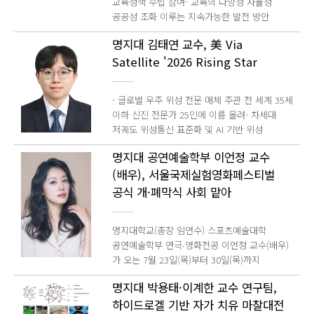
교육정책 수립 참여- 교육의 다양성 자율성
공공성 조화 이루는 지속가능한 발전 방안
모색명지대학교(총장 임연수)는 교육대학원
명지대 김태연 교수, 美 Via
함승수 교수가 국가교육위원회 산하 중장기
Satellite '2026 Rising Star
국가교육발전 전문위원회 위원으로 위촉됐다고
밝혔다. 중장기 국가교육발전 전문위원회는
국가교육위원회 산하 3개 전문위원회 중 핵심
- 글로벌 우주 위성 전문 매체 주관 전 세계 35세
기구다. 대한민국 교육의 중장기 비전과
이하 신진 전문가 25인에 이름 올려- 차세대
국가교육발전계획 수립을 위해 대학입시,
저궤도 위성통신 표준화 및 AI 기반 위성
사립학교, 대안교육 등 국가 교육정책 전반을
네트워크 연구 성과 인정받아명지대학교(총장
심의하고 자문하는 역할을 담당한다. 함승수
명지대 공연예술학부 이언정 교수
임연수) 반도체 ICT대학 컴퓨터정보통신공학부
교수는 오는 2028년 12월까지 전문위원으로
(배우), 서울국제실험영화페스티벌
정보통신공학전공 김태연 교수가 글로벌 우주
활동하며, 대학입시 제도 개선을 비롯해
위성 전문 매체인 미국 Via Satellite 가 발표한
공식 개·폐막식 사회 맡아
사립학교 및 대안교육 정책 등 주요 국가 중장기
2026 Rising Stars 25인에 국내 연구자 최초로
교육정책 수립과 국가교육발전계획 심의 자문에
선정됐다. 1986년 창간된 Via Satellite는 매년
참여할 예정이다. 교육정책, 종교계 사립학교,
명지대학교(총장 임연수) 스포츠예술대학
세계 최대 규모의 위성 전시회 및 컨퍼런스인
기독교학교 및 대안교육 분야 전문가인 함
공연예술학부 연극∙영화전공 이언정 교수(배우)
SATELLITE 를 개최하는 등 글로벌 우주 위성
교수는 현재 명지대 교육대학원 교수 및
가 오는 7월 23일(목)부터 30일(목)까지
산업 분야에서 높은 공신력을 인정받는 매체다.
교육미션센터장을 맡고 있다. 아울러 전국
개최되는 제23회 서울국제실험영화페스티벌
지난 2024년부터 전 세계 만 35세 이하의 신진
500여 개 기독사학이 참여하는
명지대 박용태·이계한 교수 연구팀,
(EXiS) 의 공식 개 폐막식 사회자로 나선다.
전문가 중 기술 혁신과 학술적 성과로 산업
사학법인미션네트워크 사무총장으로서 종교계
하이드로겔 기반 자가 치유 마찰대전
서울국제실험영화페스티벌은 2004년 시작된
발전에 기여한 25인을 'Rising Stars'로 매년
사립학교의 자율성 신장과 교육 다양성 확대,