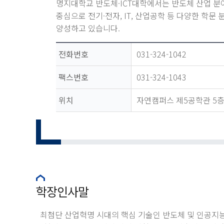
명지대학교 반도체·ICT대학에서는 반도체 산업 분야
중심으로 전기·전자, IT, 산업공학 등 다양한 학문
양성하고 있습니다.
전화번호
031-324-1042
팩스번호
031-324-1043
위치
자연캠퍼스 제5공학관 5층 
학장인사말
최첨단 산업혁명 시대의 핵심 기술인 반도체 및 인공지능(A