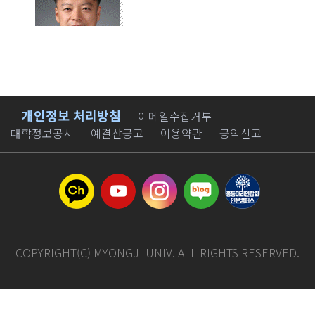
이름
윤종빈
개인정보 처리방침
바로가기
이메일수집거부
직위(직급)
처장
대학정보공시
예결산공고
이용약관
공익신고
전화번호
이메일
polsjby@mju.ac.kr
COPYRIGHT(C) MYONGJI UNIV. ALL RIGHTS RESERVED.
국제교류지원팀