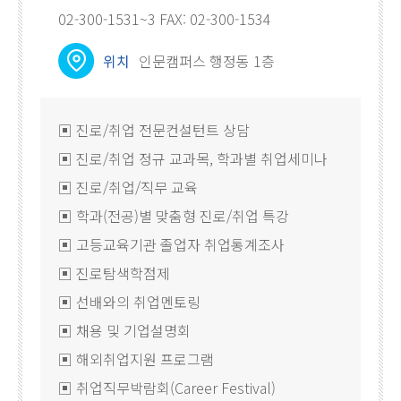
02-300-1531~3 FAX: 02-300-1534
위치
인문캠퍼스 행정동 1층
▣ 진로/취업 전문컨설턴트 상담
▣ 진로/취업 정규 교과목, 학과별 취업세미나
▣ 진로/취업/직무 교육
▣ 학과(전공)별 맞춤형 진로/취업 특강
▣ 고등교육기관 졸업자 취업통계조사
▣ 진로탐색학점제
▣ 선배와의 취업멘토링
▣ 채용 및 기업설명회
▣ 해외취업지원 프로그램
▣ 취업직무박람회(Career Festival)