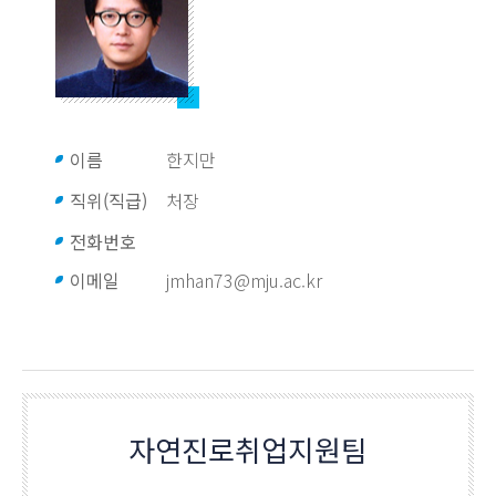
이름
한지만
직위(직급)
처장
전화번호
이메일
jmhan73@mju.ac.kr
자연진로취업지원팀