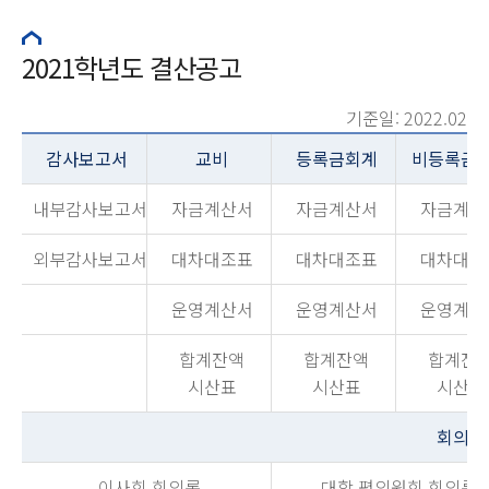
2021학년도 결산공고
기준일: 2022.02
감사보고서
교비
등록금회계
비등록금
내부감사보고서
자금계산서
자금계산서
자금계산
외부감사보고서
대차대조표
대차대조표
대차대조
운영계산서
운영계산서
운영계산
합계잔액
합계잔액
합계잔
시산표
시산표
시산표
회의록
이사회 회의록
대학 평의원회 회의록