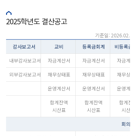
2025학년도 결산공고
기준일: 2026.02.
감사보고서
교비
등록금회계
비등록금
내부감사보고서
자금계산서
자금계산서
자금계산
외부감사보고서
재무상태표
재무상태표
재무상태
운영계산서
운영계산서
운영계산
합계잔액
합계잔액
합계잔
시산표
시산표
시산표
회의록