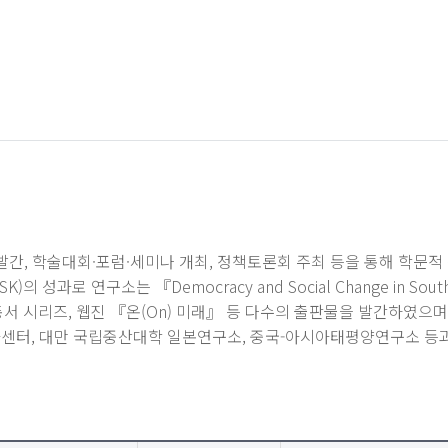
, 학술대회·포럼·세미나 개최, 정책토론회 주최 등을 통해 학문
연구소는 『Democracy and Social Change in South Kor
학술총서 시리즈, 웹진 『온(On) 미래』 등 다수의 출판물을 발간하였
아센터, 대만 국립중산대학 일본연구소, 중국-아시아태평양연구소 등