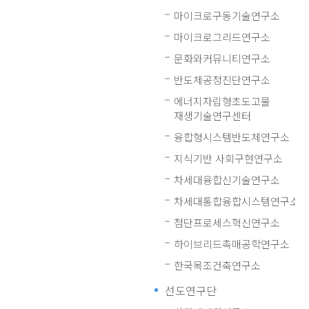
마이크로구동기술연구소
마이크로그리드연구소
문화와커뮤니티연구소
반도체공정진단연구소
에너지자립형초도고물
재생기술연구센터
융합형시스템반도체연구소
지식기반 사회구현연구소
차세대융합신기술연구소
차세대통합융합시스템연구소
첨단프로세스혁신연구소
하이브리드촉매공학연구소
한국목조건축연구소
선도연구단