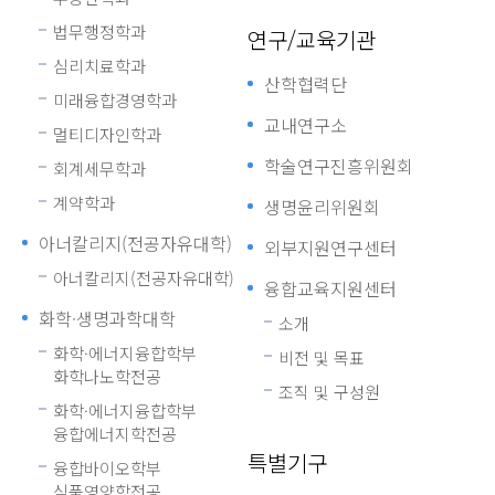
법무행정학과
연구/교육기관
심리치료학과
산학협력단
미래융합경영학과
교내연구소
멀티디자인학과
학술연구진흥위원회
회계세무학과
계약학과
생명윤리위원회
아너칼리지(전공자유대학)
외부지원연구센터
아너칼리지(전공자유대학)
융합교육지원센터
화학·생명과학대학
소개
화학·에너지융합학부
비전 및 목표
화학나노학전공
조직 및 구성원
화학·에너지융합학부
융합에너지학전공
특별기구
융합바이오학부
식품영양학전공