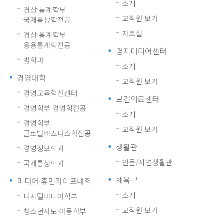
소개
경상·통계학부
교직원 보기
국제통상학전공
자료실
경상·통계학부
응용통계학전공
명지미디어센터
법학과
소개
경영대학
교직원 보기
경영교육혁신센터
보건의료센터
경영학부 경영학전공
소개
경영학부
교직원 보기
글로벌비즈니스학전공
생활관
경영정보학과
인문/자연생활관
국제통상학과
체육부
미디어·휴먼라이프대학
소개
디지털미디어학부
교직원 보기
청소년지도·아동학부