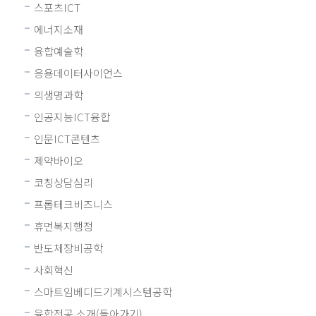
스포츠ICT
에너지소재
융합예술학
응용데이터사이언스
의생명과학
인공지능ICT융합
인문ICT콘텐츠
제약바이오
코칭상담심리
프롭테크비즈니스
휴먼복지행정
반도체장비공학
사회혁신
스마트임베디드기계시스템공학
융합전공 소개(돌아가기)