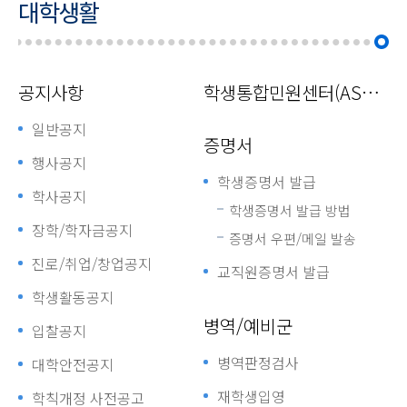
대학생활
공지사항
학생통합민원센터(ASAP)
일반공지
증명서
행사공지
학생증명서 발급
학사공지
학생증명서 발급 방법
장학/학자금공지
증명서 우편/메일 발송
진로/취업/창업공지
교직원증명서 발급
학생활동공지
병역/예비군
입찰공지
병역판정검사
대학안전공지
재학생입영
학칙개정 사전공고