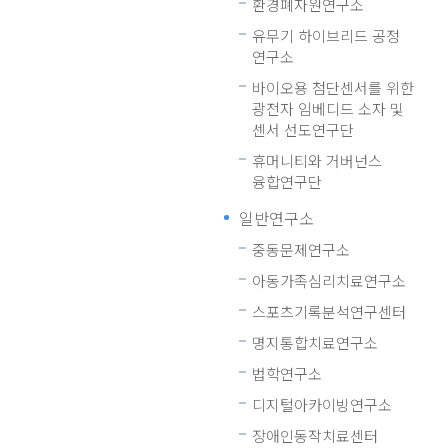
환경폐자원연구소
유무기 하이브리드 공정
연구소
바이오용 첨단센서를 위한
광전자 임베디드 소자 및
센서 선도연구단
휴머니티와 거버넌스
융합연구단
일반연구소
중동문제연구소
아동가족심리치료연구소
스포츠기록분석연구센터
명지통합치료연구소
법학연구소
디지털아카이빙연구소
장애인동작치료센터