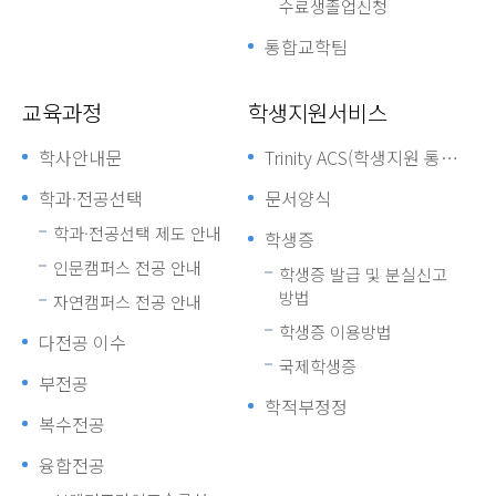
수료생졸업신청
통합교학팀
교육과정
학생지원서비스
학사안내문
Trinity ACS(학생지원 통합관리체계)
학과·전공선택
문서양식
학과·전공선택 제도 안내
학생증
인문캠퍼스 전공 안내
학생증 발급 및 분실신고
방법
자연캠퍼스 전공 안내
학생증 이용방법
다전공 이수
국제학생증
부전공
학적부정정
복수전공
융합전공