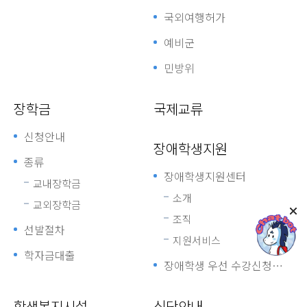
국외여행허가
예비군
민방위
장학금
국제교류
신청안내
장애학생지원
종류
장애학생지원센터
교내장학금
소개
교외장학금
조직
선발절차
지원서비스
학자금대출
장애학생 우선 수강신청제도
학생복지시설
식단안내