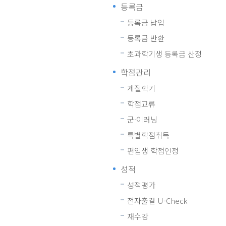
등록금
등록금 납입
등록금 반환
초과학기생 등록금 산정
학점관리
계절학기
학점교류
군·이러닝
특별학점취득
편입생 학점인정
성적
성적평가
전자출결 U-Check
재수강