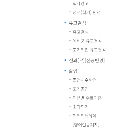
학사경고
성적(학기) 인정
유고결석
유고결석
예비군 유고결석
조기취업 유고결석
전과(부)[전공변경]
졸업
졸업이수학점
조기졸업
학년별 수료기준
초과학기
학위취득유예
(영어인증폐지)