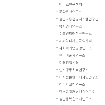
테니스연구센터
문화유산연구소
첨단교통운영시스템연구센터
명지경제연구소
수도권미래전략연구소
세라믹디자인공학센터
사회적기업경영연구소
한국미술사연구소
미래정책센터
인지행동치료연구소
디지털콘텐츠디자인연구소
이미지코칭연구소
탄소중립거버넌스연구소
첨단융복합소재연구소