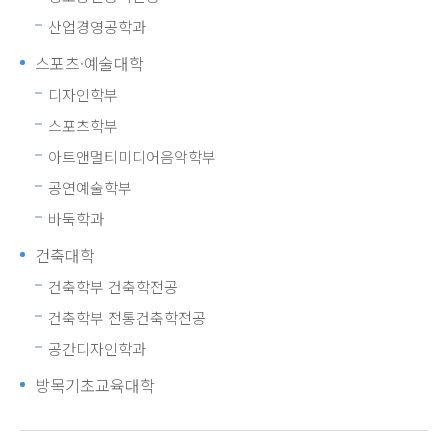
산업경영공학과
스포츠·예술대학
디자인학부
스포츠학부
아트앤멀티미디어음악학부
공연예술학부
바둑학과
건축대학
건축학부 건축학전공
건축학부 전통건축학전공
공간디자인학과
방목기초교육대학