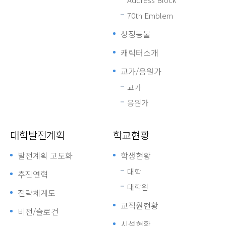
70th Emblem
상징동물
캐릭터소개
교가/응원가
교가
응원가
대학발전계획
학교현황
발전계획 고도화
학생현황
대학
추진연혁
대학원
전략체계도
교직원현황
비전/슬로건
시설현황