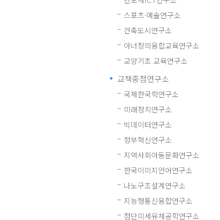
스포츠·예술연구소
건축도시연구소
아너창의융합교육연구소
교양기초 교육연구소
교책중점연구소
국제한국학연구소
미래정치연구소
빅데이터연구소
정부혁신연구소
지역사회아동문화연구소
한국이미지언어연구소
나노구조설계연구소
지능형통신융합연구소
첨단미세유체공학연구소