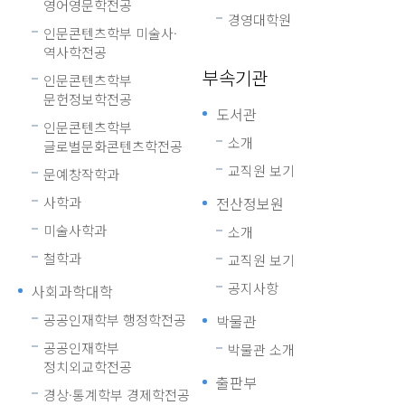
영어영문학전공
경영대학원
인문콘텐츠학부 미술사·
역사학전공
부속기관
인문콘텐츠학부
문헌정보학전공
도서관
인문콘텐츠학부
소개
글로벌문화콘텐츠학전공
교직원 보기
문예창작학과
사학과
전산정보원
미술사학과
소개
철학과
교직원 보기
공지사항
사회과학대학
공공인재학부 행정학전공
박물관
공공인재학부
박물관 소개
정치외교학전공
출판부
경상·통계학부 경제학전공