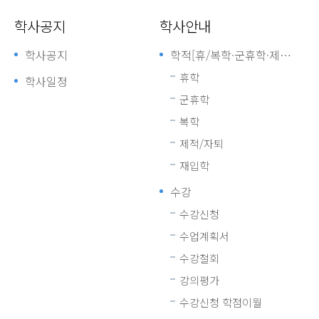
학사공지
학사안내
학사공지
학적[휴/복학·군휴학·제적(자퇴)·재입학]
휴학
학사일정
군휴학
복학
제적/자퇴
재입학
수강
수강신청
수업계획서
수강철회
강의평가
수강신청 학점이월