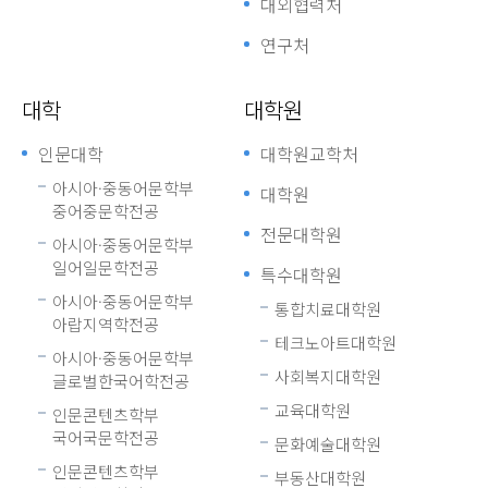
대외협력처
연구처
대학
대학원
인문대학
대학원교학처
아시아·중동어문학부
대학원
중어중문학전공
전문대학원
아시아·중동어문학부
일어일문학전공
특수대학원
아시아·중동어문학부
통합치료대학원
아랍지역학전공
테크노아트대학원
아시아·중동어문학부
사회복지대학원
글로벌한국어학전공
교육대학원
인문콘텐츠학부
국어국문학전공
문화예술대학원
인문콘텐츠학부
부동산대학원