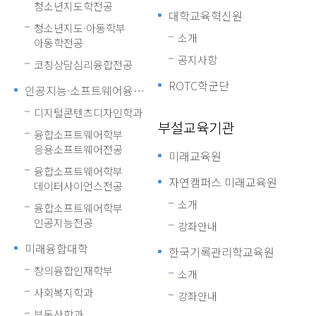
청소년지도학전공
대학교육혁신원
청소년지도·아동학부
소개
아동학전공
공지사항
코칭상담심리융합전공
ROTC학군단
인공지능·소프트웨어융합대학
디지털콘텐츠디자인학과
부설교육기관
융합소프트웨어학부
응용소프트웨어전공
미래교육원
융합소프트웨어학부
자연캠퍼스 미래교육원
데이터사이언스전공
소개
융합소프트웨어학부
인공지능전공
강좌안내
미래융합대학
한국기록관리학교육원
창의융합인재학부
소개
사회복지학과
강좌안내
부동산학과