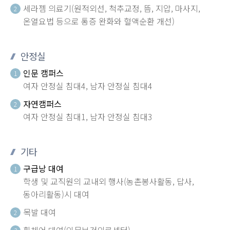
세라젬 의료기(원적외선, 척추교정, 뜸, 지압, 마사지,
2
온열요법 등으로 통증 완화와 혈액순환 개선)
안정실
인문 캠퍼스
1
여자 안정실 침대4, 남자 안정실 침대4
자연캠퍼스
2
여자 안정실 침대1, 남자 안정실 침대3
기타
구급낭 대여
1
학생 및 교직원의 교내외 행사(농촌봉사활동, 답사,
동아리활동)시 대여
목발 대여
2
휠체어 대여(인문보건의료센터)