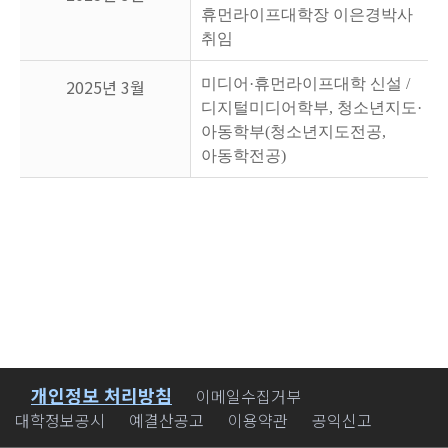
휴먼라이프대학장 이은경박사
취임
2025년 3월
미디어
·
휴먼라이프대학 신설
/
디지털미디어학부
,
청소년지도
·
아동학부
(
청소년지도전공
,
아동학전공
)
개인정보 처리방침
바로가기
이메일수집거부
대학정보공시
예결산공고
이용약관
공익신고