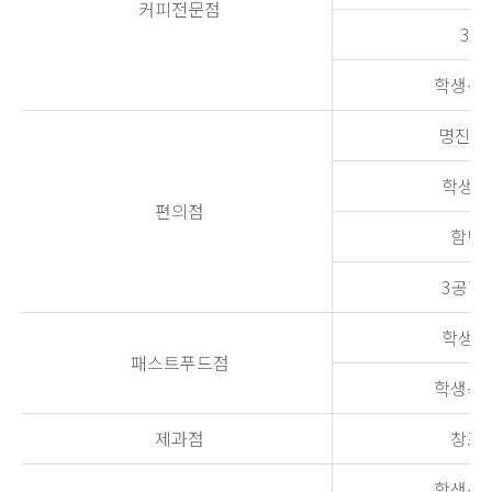
커피전문점
3공
학생복지
명진당
학생회
편의점
함박관
3공학
학생회
패스트푸드점
학생복지
제과점
창조관
학생복지