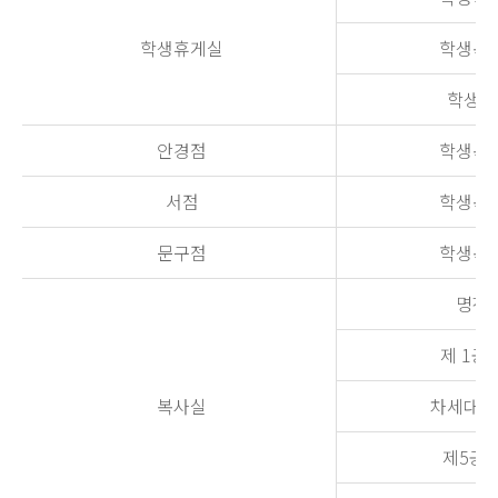
학생휴게실
학생복지
학생회
안경점
학생복지
서점
학생복지
문구점
학생복지
명진당
제 1공
복사실
차세대과
제5공학