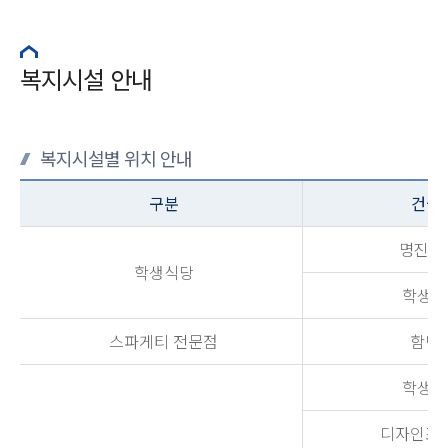
복지시설 안내
복지시설별 위치 안내
구분
건물명
명진당
학생식당
학생회
스파게티 전문점
함박관
학생회
디자인조형