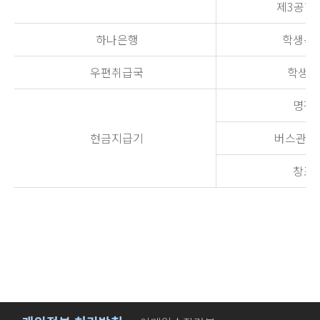
제3공학
하나은행
학생복지
우편취급국
학생회
명진당
현금지급기
버스관리
창조관