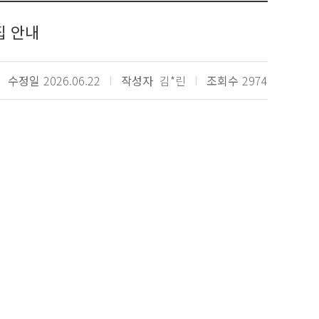
집 안내
수정일
2026.06.22
작성자
김*린
조회수
2974