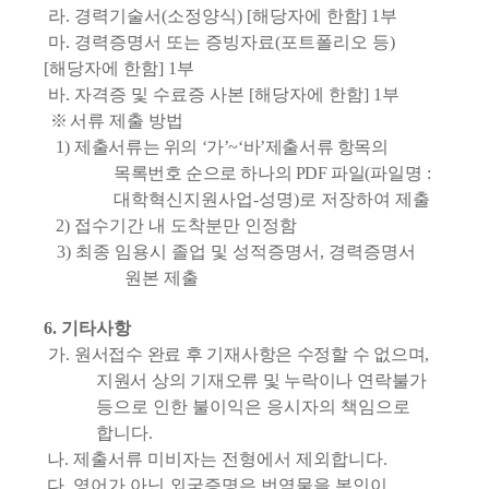
라
.
경력기술서
(
소정양식
) [
해당자에 한함
] 1
부
마
.
경력증명서 또는 증빙자료
(
포트폴리오 등
)
[
해당자에 한함
] 1
부
바
.
자격증 및 수료증 사본
[
해당자에 한함
] 1
부
※
서류 제출 방법
1)
제출서류는 위의
‘
가
’~‘
바
’
제출서류 항목의
목록번호 순으로 하나의
PDF
파일
(
파일명
:
대학혁신지원사업
-
성명
)
로 저장하여 제출
2)
접수기간 내 도착분만 인정함
3)
최종 임용시 졸업 및 성적증명서
,
경력증명서
원본 제출
6.
기타사항
가
.
원서접수 완료 후 기재사항은 수정할 수 없으며
,
지원서 상의 기재오류 및 누락이나
연락불가
등으로 인한 불이익은 응시자의 책임으로
합니다
.
나
.
제출서류 미비자는 전형에서 제외합니다
.
다
.
영어가 아닌 외국증명은 번역물을 본인이