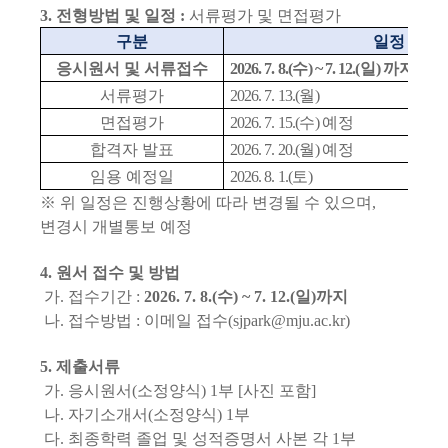
3.
전형방법 및 일정
:
서류평가 및 면접평가
구분
일정
응시원서 및 서류접수
2026. 7. 8.(
수
) ~ 7. 12.(
일
)
까지
서류평가
2026. 7. 13.(
월
)
면접평가
2026. 7. 15.(
수
)
예정
합격자 발표
2026. 7. 20.(
월
)
예정
임용 예정일
2026. 8. 1.(
토
)
※
위 일정은 진행상황에 따라 변경될 수 있으며
,
변경시 개별통보 예정
4.
원서 접수 및 방법
가
.
접수기간
:
2026. 7. 8.(
수
) ~ 7. 12.(
일
)
까지
나
.
접수방법
:
이메일 접수
(sjpark@mju.ac.kr)
5.
제출서류
가
.
응시원서
(
소정양식
) 1
부
[
사진 포함
]
나
.
자기소개서
(
소정양식
) 1
부
다
.
최종학력 졸업 및 성적증명서 사본 각
1
부