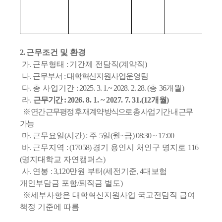
2.
근무조건 및 환경
가
.
근무형태
:
기간제 전담직
(
계약직
)
나
.
근무부서
:
대학혁신지원사업운영팀
다
.
총 사업기간
: 2025. 3. 1.~ 2028. 2. 28. (
총
36
개월
)
라
.
근무기간
:
2026. 8. 1. ~ 2027. 7. 31.(12
개월
)
※
연간 근무평정 후 재계약 방식으로 총 사업 기간 내 근무
가능
마
.
근무요일
(
시간
) :
주
5
일
(
월
~
금
) 08:30 ~ 17:00
바
.
근무지역
: (17058)
경기 용인시 처인구 명지로
116
(
명지대학교 자연캠퍼스
)
사
.
연봉
: 3,120
만원 부터
(
세전기준
, 4
대보험
개인부담금 포함
/
퇴직금 별도
)
※
세부사항은 대학혁신지원사업 국고전담직 급여
책정 기준에 따름