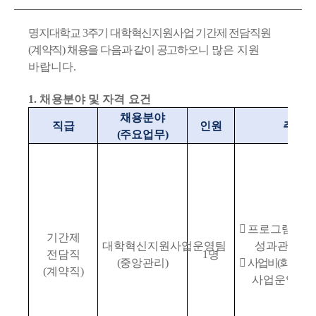
명지대학교
3
주기 대학혁신지원사업 기간제 전담직원
(
계약직
)
채용을 다음과 같이 공고하오니
많은 지원
바랍니다
.
1.
채용분야 및 자격 요건
채용분야
직급
인원
주요
(
주요업무
)

프로그램 기
기간제
대학혁신지원사업운영팀
성과
관리
전담직
1
명
(
중앙관리
)

사업비
(
회계
)
중
(
계약직
)
사업운영팀 